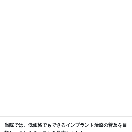
りました。「他院よりもかなり低価格過ぎる！？ 大丈夫
かな？？」と思われる方もいらっしゃるでしょうが、で
は、なぜ低価格での治療が可能になったのか――。その理
由は…
そもそも、インプラント治療をするのに医院でかかる費用
には、
インプラントの材料費
オペをするスタッフの人件費
オペ～治療が終るまでのテナント料
医者の技術料
があります。
当院では、低価格でもできるインプラント治療の普及を目